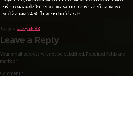
บริการตลอดทั้งวัน อยากจะเล่นเกมบาคาร่าค่ายใดสามารถ
ทำได้ตลอด 24 ชั่วโมงแบบไม่มีเงื่อนไข
Tagged
luckyniki88
Leave a Reply
Your email address will not be published.
Required fields are
marked
*
Comment
*