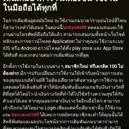
ในมือถือได้ทุกที่
ในการเดิมพันยุคสมัยใหม่ จะใช้งานเกมบาคาร่าออนไลน์ที่ไหน
ก็สามารถทำได้เสมอ ในตอนนี้
luckyniki88
ทดลองเล่น
และใช้
งานผ่านโทรศัพท์มือถือได้แล้ว สามารถเล่นเกมทั้งหน้าเว็บไซต์
หลักและการดาวน์โหลด Application ไม่ว่าคุณจะใช้งานระบบ
iOS หรือ Android ดาวน์โหลดได้ทั้ง play store และ App Store
ได้ทันที สะดวกสบายต่อการเดิมพันมากที่สุด
อีกทั้งการใช้งานในระบบต่าง ๆ
สมาชิกใหม่ ฟรีเครดิต 100 ไม่
ต้องฝาก
มีการปรับเปลี่ยนการใช้งานให้เข้ากับหน้าจอการเล่น
ของคุณแบบอัตโนมัติ ไม่ต้องเสียเวลาค้นหาเมนูการใช้งาน จะ
แสดงผลให้เห็นทันที ทำให้นักเดิมพันนั้นเล่นเกมรับเงินรางวัลที่
ดีที่สุดได้โดยไว นำเงินรางวัลที่ทำได้ไปใช้สร้างความสุขให้กับ
ตัวเองได้เลย หากคุณอยากหาเงินรางวัลอีกเมื่อไหร่ สามารถ
เข้าถึงเกมได้โดยง่าย Login เพียงแค่ครั้งเดียวเท่านั้น ก็ใช้งาน
เกม
baccarat168
ได้เลย การสมัครสมาชิกจะทำให้คุณนั้นได้
สิทธิพิเศษและผลประโยชน์จากการเดิมพันเกมบาคาร่ามาก
ที่สุด หากคุณสนใจสามารถคลิกเข้ามาเดิมพันได้ทันที เปิดให้